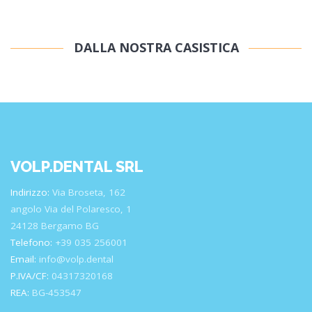
DALLA NOSTRA CASISTICA
VOLP.DENTAL SRL
Indirizzo:
Via Broseta, 162
angolo Via del Polaresco, 1
24128 Bergamo BG
Telefono:
+39 035 256001
Email:
info@volp.dental
P.IVA/CF:
04317320168
REA:
BG-453547