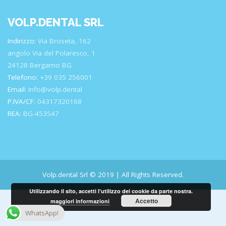
VOLP.DENTAL SRL
Indirizzo:
Via Broseta, 162
angolo Via del Polaresco, 1
24128 Bergamo BG
Telefono:
+39 035 256001
Email:
info@volp.dental
P.IVA/CF:
04317320168
REA:
BG-453547
Volp.dental Srl © 2019 | All Rights Reserved.
Utilizzando il sito, accetti l'utilizzo dei cookie da parte nostra.
Accetto
maggiori informazioni
WhatsApp!